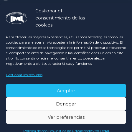
Gestionar el
Legal
consentimiento de las
cookies
Aviso Legal
Para ofrecer las mejores experiencias, utilizamos tecnologías como las
cookies para almacenar y/o acceder a la información del dispositivo. El
Política de privacidad
consentimiento de estas tecnologías nos permitirá procesar datos como
Política de Cookies
el comportamiento de navegación o las identificaciones únicas en este
sitio. No consentir o retirar el consentimiento, puede afectar
negativamente a ciertas características y funciones.
Gestionar los servicios
Copyright © 2024 Inmesur Levante S.L. -
Aceptar
Airearte Diseño Web
Denegar
Ver preferencias
Política de cookies
Política de Privacidad
Aviso Legal